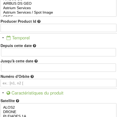
Producer Product Id
M
Temporel
a
Depuis cette date
s
q
u
Jusqu'à cette date
e
r
Numéro d'Orbite
M
Caractéristiques du produit
a
Satellite
s
q
u