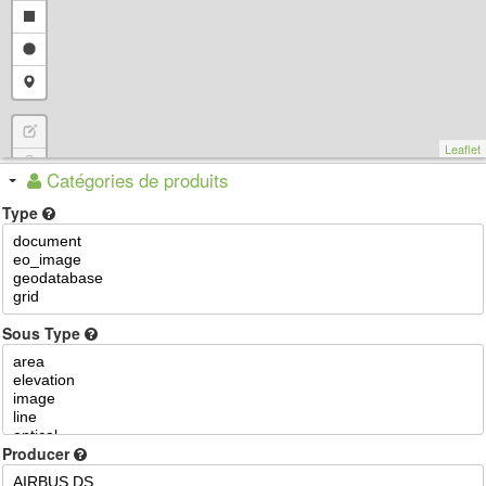
Leaflet
M
Catégories de produits
a
Type
s
q
u
e
r
Sous Type
Producer