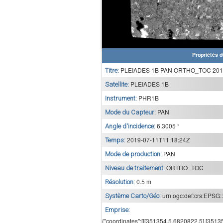
Propriétés d
PLEIADES 1B PAN ORTHO_TOC 2019
Titre:
PLEIADES 1B
Satellite:
PHR1B
Instrument:
PAN
Mode du Capteur:
6.3005 °
Angle d'incidence:
2019-07-11T11:18:24Z
Temps:
PAN
Mode de production:
ORTHO_TOC
Niveau de traitement:
0.5 m
Résolution:
urn:ogc:def:crs:EPSG:
Système Carto/Géo:
Emprise:
{"coordinates":[[[351354.5,6820822.5],[351