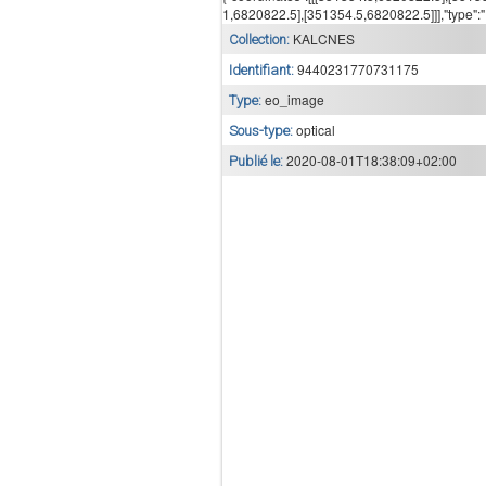
1,6820822.5],[351354.5,6820822.5]]],"type":
KALCNES
Collection:
9440231770731175
Identifiant:
eo_image
Type:
optical
Sous-type:
2020-08-01T18:38:09+02:00
Publié le: