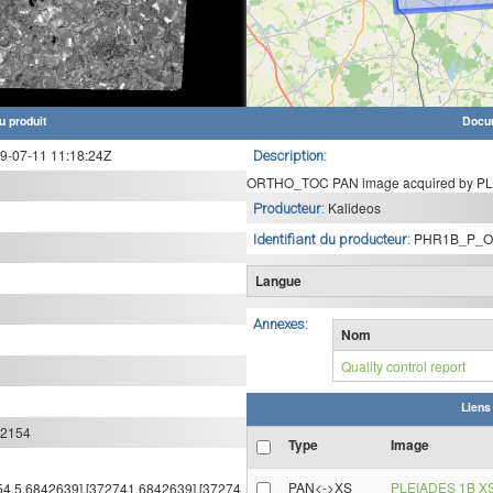
u produit
Docu
-07-11 11:18:24Z
Description:
ORTHO_TOC PAN image acquired by PLE
Kalideos
Producteur:
PHR1B_P_O
Identifiant du producteur:
Langue
Annexes:
Nom
Quality control report
Liens
:2154
Type
Image
PAN<->XS
PLEIADES 1B X
354.5,6842639],[372741,6842639],[37274