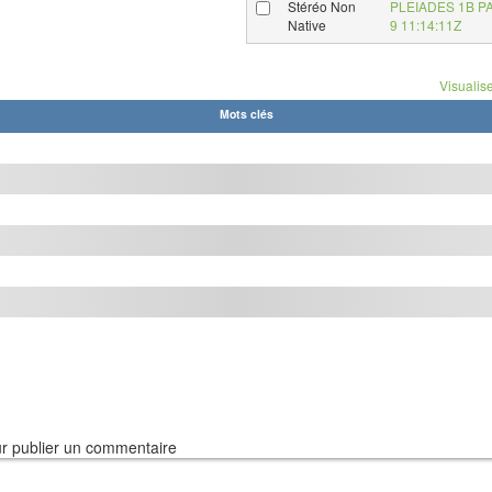
Stéréo Non
PLEIADES 1B P
Native
9 11:14:11Z
Visualise
Mots clés
r publier un commentaire