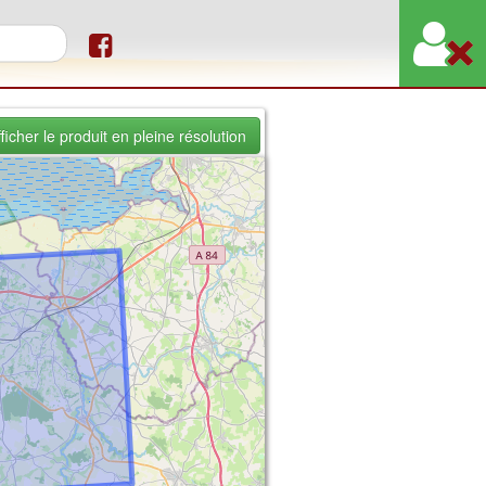
re de recherche
ficher le produit en pleine résolution