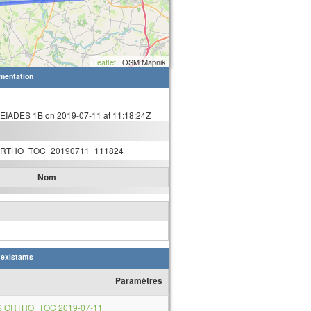
Leaflet
| OSM Mapnik
mentation
IADES 1B on 2019-07-11 at 11:18:24Z
RTHO_TOC_20190711_111824
Nom
 existants
Paramètres
S ORTHO_TOC 2019-07-11